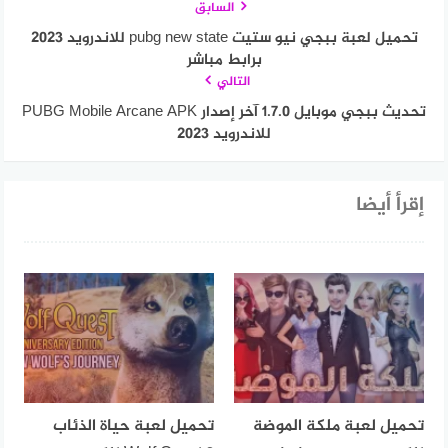
السابق
تحميل لعبة ببجي نيو ستيت pubg new state للاندرويد 2023
برابط مباشر
التالي
تحديث ببجي موبايل 1.7.0 آخر إصدار PUBG Mobile Arcane APK
للاندرويد 2023
إقرأ أيضا
تحميل لعبة ملكة الموضة
تحميل لعبة حياة الذئاب