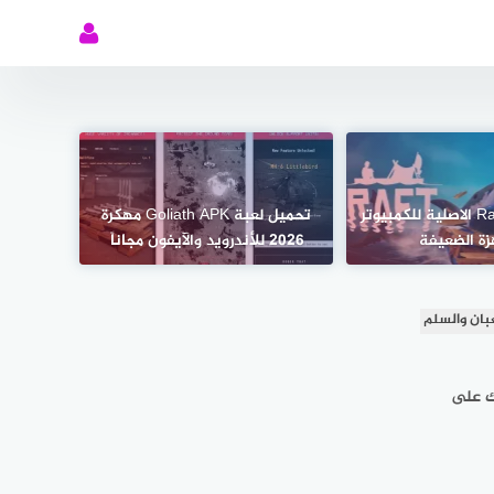
تحميل لعبة Raft الاصلية للكمبيوتر
تحميل لعبة Goliath APK مهكرة
زة الضعيفة
2026 للأندرويد والآيفون مجاناً
بان والسلم
 على