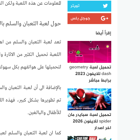
المعلومات عن هذه اللعبة ولكن ال
تويتر
جوجل بلس
حول لعبة الثعبان والسلم بال
إقرأ أيضا
تعد لعبة الثعبان والسلم من اه
اللعبة تحميل الكثير من الاثارة 
تحميل لعبة geometry
لتحميلها على هواتفهم بكل سهولة و
dash للايفون 2023
برابط مباشر
بالإضافة الى أن لعبة الثعبان وال
تم تطويرها بشكل كبير، فهذه اللع
للأطفال والبالغين.
تحميل لعبة سبايدر مان
spider للايفون 2026
اخر اصدار
كما ان لعبة الثعبان والسلم لعبة