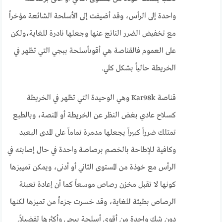
واحدة إلى الرأس، وقد أضيفت إلى الأسلحة الشائعة مؤخراً
مع تخفيض الضرر الناتج عنها وجعلها نادرة للغاية،ولكن
على العموم فالقناصة هي أقوىأسلحة ببجي التي تظهر في
الخريطة حالياً بشكل كلي.
قناصة Kar98k وهي الوحيدة التي تظهر في الخريطة
كسلاح عادي بغض النظر عن الخريطة أو المنصة، وبالطبع
تمتلك ضرراً كبيراً يجعلها مدمرة تماماً على المدى البعيد
وكافية للإطاحة بالخصم برصاصة واحدة في حال إصابته في
الرأس مع خوذة من المستوى الثاني أو أدنى، ويمكن تمييزها
كونها لا تقبل مخزن رصاص موسعاً كما أن إعادة تعبئة
الرصاص بطيئة للغاية، وقد خسرت جزءاً من تميزها لكنها
دون شك واحدة من أقوى أسلحة ببجي وأكثرها تفضيلاً.