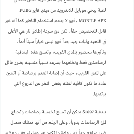
بندقية UZI وهذا السلاح هو الأكثر كرها ضمن فئته في
لعبة ببجي موبايل للاندرويد من ميديا فاير PUBG
MOBILE APK ،فهو لا يدعم استخدام المناظير كما أنه غير
قابل للتخصيص حقاً، لكن مع سرعة إطلاق نار هي الأعلى
في اللعبة وثبات جيد جداً فهو ليس خياراً سيئاً أبداً،
وتأثيرها محصور بالمدى القريب، وتتسع هذه البندقية
لرصاصتين فقط وتطلقهما بسرعة نسبياً متسببة بضرر هائل
على المدى القريب، حيث أن إصابة العدو برصاصة أو اثنتين
عادة ما تكون كافية لقتله بغض النظر عن الدروع التي
يرتديها.
بندقية S1897 يمكن أن تتسع لخمسة رصاصات وتحتاج
لملئ الرصاصات يدوياً، وعلى الرغم من أنها تمتلك معدل
ضرر مرتفع جداً فهي عادة ما تكون غير عملية، ففي معظم