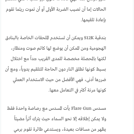
الحالات إما أن تصيب الضربة الأولى أو أن تموت ريثما تقوم
بإعادة تلقيمها.
بندقية S12K ويمكن أن تستخدم الملحقات الخاصة بالبنادق
الهجومية ومن الممكن أن يوضع لها كاتم صوت ومنظار،
لكنها بالمحصلة مخصصة للمدى القريب جداً مع اختلال
بسيط كونها تطلق النار دون الحاجة للتلقيم يدوياً، ومع أن
ضررها أدنى، فهي الأفضل من حيث الاستخدام العملي
كونها مرنة أكثر في التعامل معها.
مسدس Flare Gun يأت المسدس مع رصاصة واحدة فقط
ولا يمكن إطلاقه إلا نحو السماء حيث يترك أثراً مضيئاً
يظهر من مسافات بعيدة، ويستدعي طائرة تقوم برمي