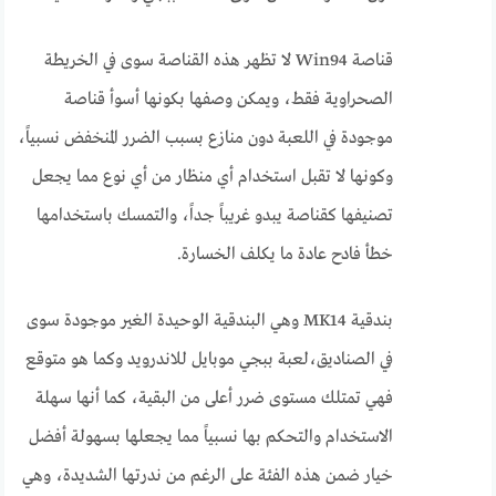
قناصة Win94 لا تظهر هذه القناصة سوى في الخريطة
الصحراوية فقط، ويمكن وصفها بكونها أسوأ قناصة
موجودة في اللعبة دون منازع بسبب الضرر المنخفض نسبياً،
وكونها لا تقبل استخدام أي منظار من أي نوع مما يجعل
تصنيفها كقناصة يبدو غريباً جداً، والتمسك باستخدامها
خطأ فادح عادة ما يكلف الخسارة.
بندقية MK14 وهي البندقية الوحيدة الغير موجودة سوى
في الصناديق،لعبة ببجي موبايل للاندرويد وكما هو متوقع
فهي تمتلك مستوى ضرر أعلى من البقية، كما أنها سهلة
الاستخدام والتحكم بها نسبياً مما يجعلها بسهولة أفضل
خيار ضمن هذه الفئة على الرغم من ندرتها الشديدة، وهي