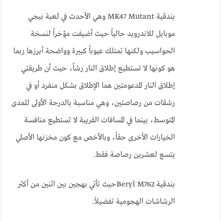
بندقية MK47 Mutant وهي الأحدث في لعبة ببجي
موبايل للاندرويد حالياً حيث أضيفت مؤخراً لنسخة
الحواسيب ولكنها تمتلك عيوباً كبيرة وواضحة أبرزها ربما
هو كونها لا تستطيع إطلاق النار رشاً، حيث أن طريقتي
إطلاق النار المدعومتين هما الإطلاق بشكل منفرد أو في
رشقات من رصاصتين، وهي مناسبة بالدرجة الأولى للمدى
المتوسط، بينما في المسافات القريبة لا تستطيع منافسة
الخيارات الأخرى حقاً، وبالأخص مع كون مخزنها الأصلي
يتسع لعشرين رصاصة فقط.
بندقية Beryl M762حيث تأتي بهجين بين اثنين من أكثر
الرشاشات الهجومية تفضيلاً.