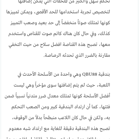
تحكم سهل والكثير من الملحقات التي يمكن إضافتها
لتخصيص تجربة استخدامها للحد الأقصى، ويمكن تمييزها
كونها تمتلك صوتاً منخفضاً إلى حد بعيد وصعب التمييز
كذلك، وفي حال كان هناك كاتم صوت للقناص واستخدم
معها، تصبح هذه القناصة افضل سلاح من حيث التخفي
مقارنة بالضرر الذي تحدثه الرصاصة.
بندقية QBU88 وهي واحدة من الأسلحة الأحدث في
اللعبة، حيث لم يتم إضافتها سوى مؤخراً وهي ليست
أفضل الأسلحة كونها تمتلك معدل ضرر متدنياً نسبياً ضمن
فئتها، كما أن ارتداد البندقية كبير ومن الصعب التحكم
به، ولكن في حال كان اللاعب منبطحاً بدلاً من الوقوف،
تصبح هذه البندقية دقيقة للغاية مع ارتداد شبه معدوم