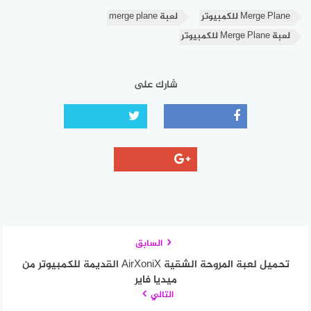
Merge Plane للكمبيوتر
لعبة merge plane
لعبة Merge Plane للكمبيوتر
شارك على
السابق
تحميل لعبة المروحة الشقية AirXoniX القديمة للكمبيوتر من
ميديا فاير
التالي