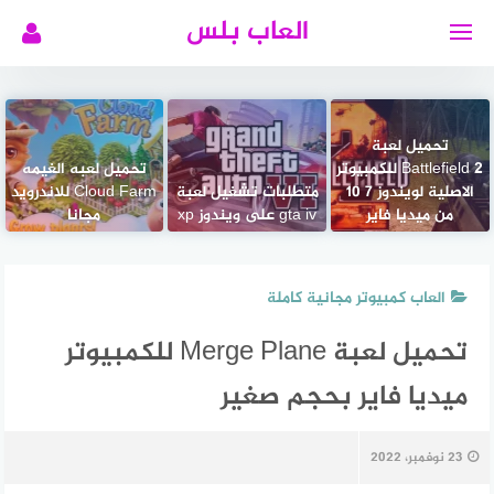
لتجاوز
العاب بلس
لى
لمحتوى
تحميل لعبة
Battlefield 2 للكمبيوتر
تحميل لعبه الغيمه
الاصلية لويندوز 7 10
متطلبات تشغيل لعبة
Cloud Farm للاندرويد
من ميديا فاير
gta iv على ويندوز xp
مجانا
العاب كمبيوتر مجانية كاملة
تحميل لعبة Merge Plane للكمبيوتر
ميديا فاير بحجم صغير
23 نوفمبر، 2022